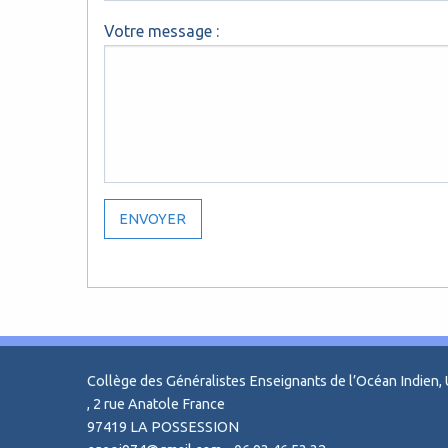
Votre message :
Collège des Généralistes Enseignants de l’Océan Indie
, 2 rue Anatole France
97419 LA POSSESSION